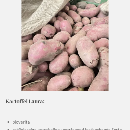
Kartoffel Laura:
bioverita
rotfleischige, rotschalige, vorwiegend festkochende Sorte